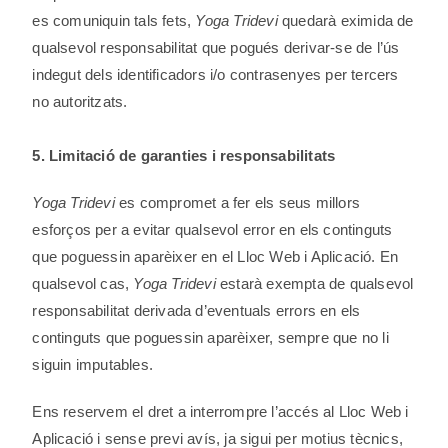
es comuniquin tals fets,
Yoga Tridevi
quedarà eximida de
qualsevol responsabilitat que pogués derivar-se de l’ús
indegut dels identificadors i/o contrasenyes per tercers
no autoritzats.
5. Limitació de garanties i responsabilitats
Yoga Tridevi
es compromet a fer els seus millors
esforços per a evitar qualsevol error en els continguts
que poguessin aparèixer en el Lloc Web i Aplicació. En
qualsevol cas,
Yoga Tridevi
estarà exempta de qualsevol
responsabilitat derivada d’eventuals errors en els
continguts que poguessin aparèixer, sempre que no li
siguin imputables.
Ens reservem el dret a interrompre l’accés al Lloc Web i
Aplicació i sense previ avís, ja sigui per motius tècnics,