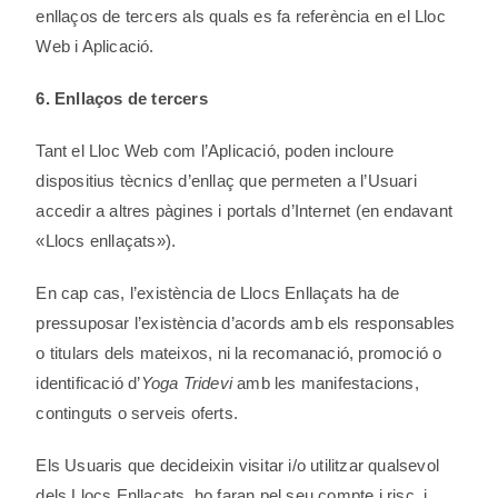
enllaços de tercers als quals es fa referència en el Lloc
Web i Aplicació.
6. Enllaços de tercers
Tant el Lloc Web com l’Aplicació, poden incloure
dispositius tècnics d’enllaç que permeten a l’Usuari
accedir a altres pàgines i portals d’Internet (en endavant
«Llocs enllaçats»).
En cap cas, l’existència de Llocs Enllaçats ha de
pressuposar l’existència d’acords amb els responsables
o titulars dels mateixos, ni la recomanació, promoció o
identificació d’
Yoga Tridevi
amb les manifestacions,
continguts o serveis oferts.
Els Usuaris que decideixin visitar i/o utilitzar qualsevol
dels Llocs Enllaçats, ho faran pel seu compte i risc, i