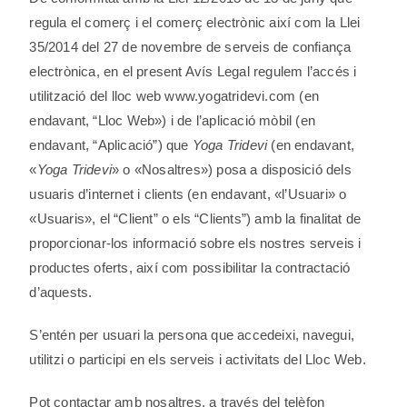
regula el comerç i el comerç electrònic així com la Llei
35/2014 del 27 de novembre de serveis de confiança
electrònica, en el present Avís Legal regulem l’accés i
utilització del lloc web www.yogatridevi.com (en
endavant, “Lloc Web») i de l’aplicació mòbil (en
endavant, “Aplicació”) que
Yoga Tridevi
(en endavant,
«
Yoga Tridevi
» o «Nosaltres») posa a disposició dels
usuaris d’internet i clients (en endavant, «l’Usuari» o
«Usuaris», el “Client” o els “Clients”) amb la finalitat de
proporcionar-los informació sobre els nostres serveis i
productes oferts, així com possibilitar la contractació
d’aquests.
S’entén per usuari la persona que accedeixi, navegui,
utilitzi o participi en els serveis i activitats del Lloc Web.
Pot contactar amb nosaltres, a través del telèfon