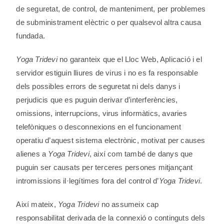
de seguretat, de control, de manteniment, per problemes
de subministrament elèctric o per qualsevol altra causa
fundada.
Yoga Tridevi
no garanteix que el Lloc Web, Aplicació i el
servidor estiguin lliures de virus i no es fa responsable
dels possibles errors de seguretat ni dels danys i
perjudicis que es puguin derivar d’interferències,
omissions, interrupcions, virus informàtics, avaries
telefòniques o desconnexions en el funcionament
operatiu d’aquest sistema electrònic, motivat per causes
alienes a
Yoga Tridevi
, així com també de danys que
puguin ser causats per terceres persones mitjançant
intromissions il·legítimes fora del control d’
Yoga Tridevi
.
Així mateix,
Yoga Tridevi
no assumeix cap
responsabilitat derivada de la connexió o continguts dels