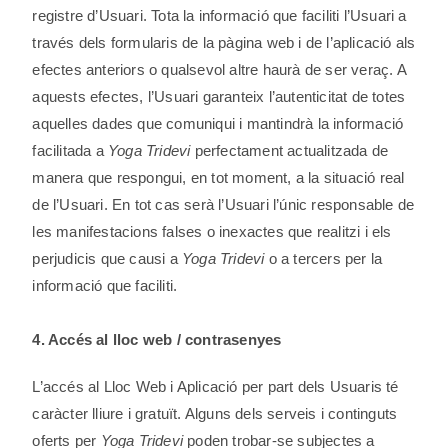
registre d’Usuari. Tota la informació que faciliti l’Usuari a
través dels formularis de la pàgina web i de l’aplicació als
efectes anteriors o qualsevol altre haurà de ser veraç. A
aquests efectes, l’Usuari garanteix l’autenticitat de totes
aquelles dades que comuniqui i mantindrà la informació
facilitada a
Yoga Tridevi
perfectament actualitzada de
manera que respongui, en tot moment, a la situació real
de l’Usuari. En tot cas serà l’Usuari l’únic responsable de
les manifestacions falses o inexactes que realitzi i els
perjudicis que causi a
Yoga Tridevi
o a tercers per la
informació que faciliti.
4. Accés al lloc web / contrasenyes
L’accés al Lloc Web i Aplicació per part dels Usuaris té
caràcter lliure i gratuït. Alguns dels serveis i continguts
oferts per
Yoga Tridevi
poden trobar-se subjectes a