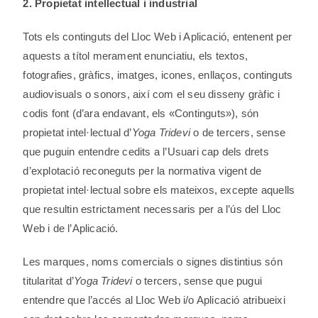
2. Propietat intellectual i industrial
Tots els continguts del Lloc Web i Aplicació, entenent per
aquests a títol merament enunciatiu, els textos,
fotografies, gràfics, imatges, icones, enllaços, continguts
audiovisuals o sonors, així com el seu disseny gràfic i
codis font (d’ara endavant, els «Continguts»), són
propietat intel·lectual d’
Yoga Tridevi
o de tercers, sense
que puguin entendre cedits a l’Usuari cap dels drets
d’explotació reconeguts per la normativa vigent de
propietat intel·lectual sobre els mateixos, excepte aquells
que resultin estrictament necessaris per a l’ús del Lloc
Web i de l’Aplicació.
Les marques, noms comercials o signes distintius són
titularitat d’
Yoga Tridevi
o tercers, sense que pugui
entendre que l’accés al Lloc Web i/o Aplicació atribueixi