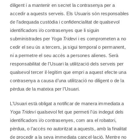
diligent i a mantenir en secret la contrasenya per a
accedir a aquests serveis. Els Usuaris són responsables
de l’adequada custòdia i confidencialitat de qualsevol
identificadors i/o contrasenyes que li siguin
subministrades per
Yoga Tridevi
i es comprometen a no
cedir el seu ús a tercers, ja sigui temporal o permanent,
ni a permetre el seu accés a persones alienes. Serà
responsabilitat de l’Usuari la utilització dels serveis per
qualsevol tercer il·legítim que empri a aquest efecte una
contrasenya a causa d’una utilització no diligent o de la
pèrdua de la mateixa per l’Usuari.
L’Usuari està obligat a notificar de manera immediata a
Yoga Tridevi
qualsevol fet que permeti l’ús indegut dels
identificadors i/o contrasenyes, com ara el robatori,
pèrdua, o l’accés no autoritzat a aquests, amb la finalitat
de procedir a la seva immediata cancel·lació. Mentre no