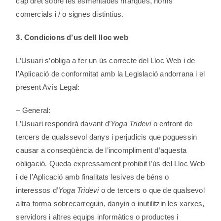
cap dret sobre les esmentades marques, noms
comercials i / o signes distintius.
3. Condicions d’us dell lloc web
L’Usuari s’obliga a fer un ús correcte del Lloc Web i de
l’Aplicació de conformitat amb la Legislació andorrana i el
present Avís Legal:
– General:
L’Usuari respondrà davant d’
Yoga Tridevi
o enfront de
tercers de qualssevol danys i perjudicis que poguessin
causar a conseqüència de l’incompliment d’aquesta
obligació. Queda expressament prohibit l’ús del Lloc Web
i de l’Aplicació amb finalitats lesives de béns o
interessos d’
Yoga Tridevi
o de tercers o que de qualsevol
altra forma sobrecarreguin, danyin o inutilitzin les xarxes,
servidors i altres equips informàtics o productes i